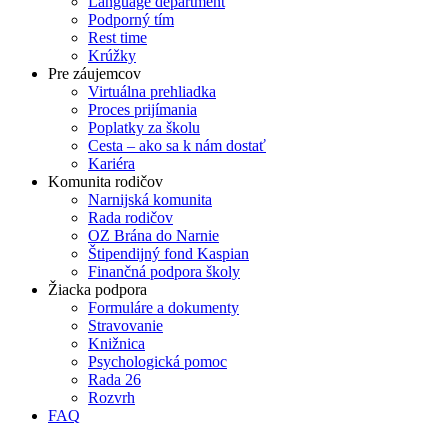
Language department
Podporný tím
Rest time
Krúžky
Pre záujemcov
Virtuálna prehliadka
Proces prijímania
Poplatky za školu
Cesta – ako sa k nám dostať
Kariéra
Komunita rodičov
Narnijská komunita
Rada rodičov
OZ Brána do Narnie
Štipendijný fond Kaspian
Finančná podpora školy
Žiacka podpora
Formuláre a dokumenty
Stravovanie
Knižnica
Psychologická pomoc
Rada 26
Rozvrh
FAQ