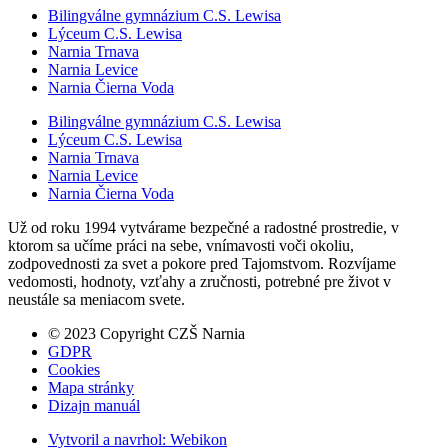
Bilingválne gymnázium C.S. Lewisa
Lýceum C.S. Lewisa
Narnia Trnava
Narnia Levice
Narnia Čierna Voda
Bilingválne gymnázium C.S. Lewisa
Lýceum C.S. Lewisa
Narnia Trnava
Narnia Levice
Narnia Čierna Voda
Už od roku 1994 vytvárame bezpečné a radostné prostredie, v
ktorom sa učíme práci na sebe, vnímavosti voči okoliu,
zodpovednosti za svet a pokore pred Tajomstvom. Rozvíjame
vedomosti, hodnoty, vzťahy a zručnosti, potrebné pre život v
neustále sa meniacom svete.
© 2023 Copyright CZŠ Narnia
GDPR
Cookies
Mapa stránky
Dizajn manuál
Vytvoril a navrhol:
Webikon