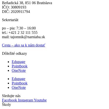
Beňadická 38, 851 06 Bratislava
IČO: 30809193
DIČ: 2020911794
Sekretariát
po – pia: 7:30 – 16:00
tel.: +421 2 32 111 555
mail: tajomnik@narniaba.sk
Cesta – ako sa k nám dostať
Dôležité odkazy
Edupage
Pointbook
OneNote
Edupage
Pointbook
OneNote
Sledujte nás
Facebook
Instagram
Youtube
Školy