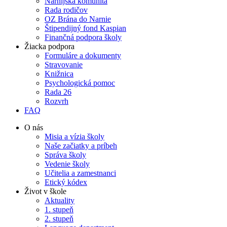
Narnijská komunita
Rada rodičov
OZ Brána do Narnie
Štipendijný fond Kaspian
Finančná podpora školy
Žiacka podpora
Formuláre a dokumenty
Stravovanie
Knižnica
Psychologická pomoc
Rada 26
Rozvrh
FAQ
O nás
Misia a vízia školy
Naše začiatky a príbeh
Správa školy
Vedenie školy
Učitelia a zamestnanci
Etický kódex
Život v škole
Aktuality
1. stupeň
2. stupeň