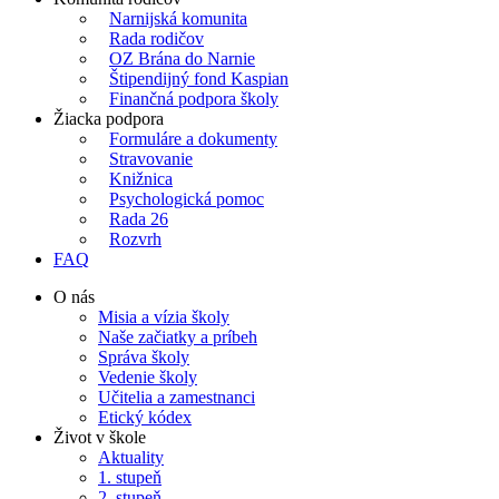
Narnijská komunita
Rada rodičov
OZ Brána do Narnie
Štipendijný fond Kaspian
Finančná podpora školy
Žiacka podpora
Formuláre a dokumenty
Stravovanie
Knižnica
Psychologická pomoc
Rada 26
Rozvrh
FAQ
O nás
Misia a vízia školy
Naše začiatky a príbeh
Správa školy
Vedenie školy
Učitelia a zamestnanci
Etický kódex
Život v škole
Aktuality
1. stupeň
2. stupeň