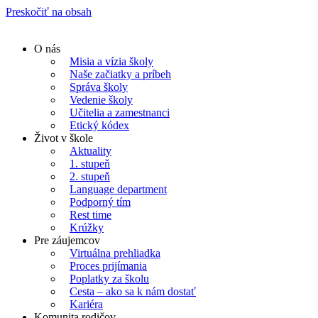
Preskočiť na obsah
O nás
Misia a vízia školy
Naše začiatky a príbeh
Správa školy
Vedenie školy
Učitelia a zamestnanci
Etický kódex
Život v škole
Aktuality
1. stupeň
2. stupeň
Language department
Podporný tím
Rest time
Krúžky
Pre záujemcov
Virtuálna prehliadka
Proces prijímania
Poplatky za školu
Cesta – ako sa k nám dostať
Kariéra
Komunita rodičov