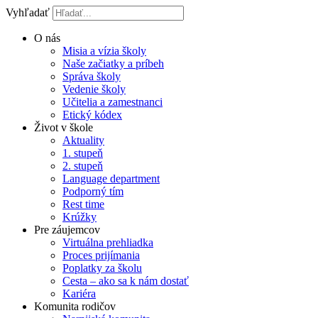
Vyhľadať
O nás
Misia a vízia školy
Naše začiatky a príbeh
Správa školy
Vedenie školy
Učitelia a zamestnanci
Etický kódex
Život v škole
Aktuality
1. stupeň
2. stupeň
Language department
Podporný tím
Rest time
Krúžky
Pre záujemcov
Virtuálna prehliadka
Proces prijímania
Poplatky za školu
Cesta – ako sa k nám dostať
Kariéra
Komunita rodičov