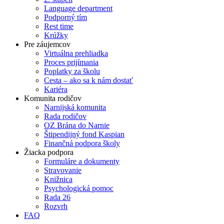
Language department
Podporný tím
Rest time
Krúžky
Pre záujemcov
Virtuálna prehliadka
Proces prijímania
Poplatky za školu
Cesta – ako sa k nám dostať
Kariéra
Komunita rodičov
Narnijská komunita
Rada rodičov
OZ Brána do Narnie
Štipendijný fond Kaspian
Finančná podpora školy
Žiacka podpora
Formuláre a dokumenty
Stravovanie
Knižnica
Psychologická pomoc
Rada 26
Rozvrh
FAQ