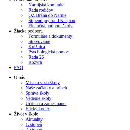
Narnijská komunita
Rada rodičov
OZ Brána do Narnie
Štipendijný fond Kaspian
Finančná podpora školy
Žiacka podpora
Formuláre a dokumenty
Stravovanie
Knižnica
Psychologická pomoc
Rada 26
Rozvrh
FAQ
O nás
Misia a vízia školy
Naše začiatky a príbeh
Správa školy
Vedenie školy
Učitelia a zamestnanci
Etický kódex
Život v škole
Aktuality
1. stupeň
2. stupeň