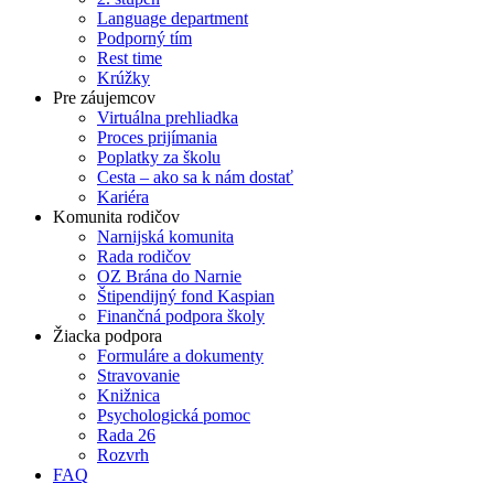
Language department
Podporný tím
Rest time
Krúžky
Pre záujemcov
Virtuálna prehliadka
Proces prijímania
Poplatky za školu
Cesta – ako sa k nám dostať
Kariéra
Komunita rodičov
Narnijská komunita
Rada rodičov
OZ Brána do Narnie
Štipendijný fond Kaspian
Finančná podpora školy
Žiacka podpora
Formuláre a dokumenty
Stravovanie
Knižnica
Psychologická pomoc
Rada 26
Rozvrh
FAQ