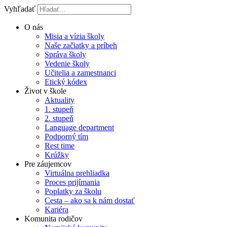
Vyhľadať
O nás
Misia a vízia školy
Naše začiatky a príbeh
Správa školy
Vedenie školy
Učitelia a zamestnanci
Etický kódex
Život v škole
Aktuality
1. stupeň
2. stupeň
Language department
Podporný tím
Rest time
Krúžky
Pre záujemcov
Virtuálna prehliadka
Proces prijímania
Poplatky za školu
Cesta – ako sa k nám dostať
Kariéra
Komunita rodičov