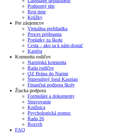
Language department
Podporný tím
Rest time
Krúžky
Pre záujemcov
Virtuálna prehliadka
Proces prijímania
Poplatky za školu
Cesta – ako sa k nám dostať
Kariéra
Komunita rodičov
Narnijská komunita
Rada rodičov
OZ Brána do Narnie
Štipendijný fond Kaspian
Finančná podpora školy
Žiacka podpora
Formuláre a dokumenty
Stravovanie
Knižnica
Psychologická pomoc
Rada 26
Rozvrh
FAQ