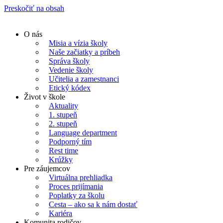
Preskočiť na obsah
O nás
Misia a vízia školy
Naše začiatky a príbeh
Správa školy
Vedenie školy
Učitelia a zamestnanci
Etický kódex
Život v škole
Aktuality
1. stupeň
2. stupeň
Language department
Podporný tím
Rest time
Krúžky
Pre záujemcov
Virtuálna prehliadka
Proces prijímania
Poplatky za školu
Cesta – ako sa k nám dostať
Kariéra
Komunita rodičov