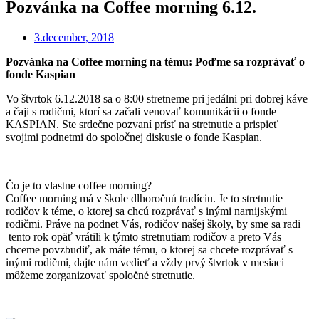
Pozvánka na Coffee morning 6.12.
3.december, 2018
Pozvánka na Coffee morning na tému: Poďme sa rozprávať o
fonde Kaspian
Vo štvrtok 6.12.2018 sa o 8:00 stretneme pri jedálni pri dobrej káve
a čaji s rodičmi, ktorí sa začali venovať komunikácii o fonde
KASPIAN. Ste srdečne pozvaní prísť na stretnutie a prispieť
svojimi podnetmi do spoločnej diskusie o fonde Kaspian.
Čo je to vlastne coffee morning?
Coffee morning má v škole dlhoročnú tradíciu. Je to stretnutie
rodičov k téme, o ktorej sa chcú rozprávať s inými narnijskými
rodičmi. Práve na podnet Vás, rodičov našej školy, by sme sa radi
tento rok opäť vrátili k týmto stretnutiam rodičov a preto Vás
chceme povzbudiť, ak máte tému, o ktorej sa chcete rozprávať s
inými rodičmi, dajte nám vedieť a vždy prvý štvrtok v mesiaci
môžeme zorganizovať spoločné stretnutie.