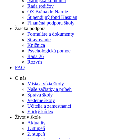
Narnijská komunita
Rada rodičov
OZ Brána do Narnie
Štipendijný fond Kaspian
Finančná podpora školy
Žiacka podpora
Formuláre a dokumenty
Stravovanie
Knižnica
Psychologická pomoc
Rada 26
Rozvrh
FAQ
O nás
Misia a vízia školy
Naše začiatky a príbeh
Správa školy
Vedenie školy
Učitelia a zamestnanci
Etický kódex
Život v škole
Aktuality
1. stupeň
2. stupeň