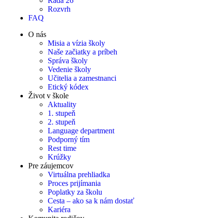
Rada 26
Rozvrh
FAQ
O nás
Misia a vízia školy
Naše začiatky a príbeh
Správa školy
Vedenie školy
Učitelia a zamestnanci
Etický kódex
Život v škole
Aktuality
1. stupeň
2. stupeň
Language department
Podporný tím
Rest time
Krúžky
Pre záujemcov
Virtuálna prehliadka
Proces prijímania
Poplatky za školu
Cesta – ako sa k nám dostať
Kariéra