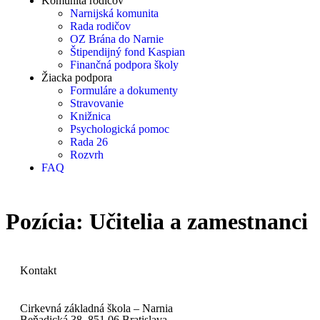
Komunita rodičov
Narnijská komunita
Rada rodičov
OZ Brána do Narnie
Štipendijný fond Kaspian
Finančná podpora školy
Žiacka podpora
Formuláre a dokumenty
Stravovanie
Knižnica
Psychologická pomoc
Rada 26
Rozvrh
FAQ
Pozícia:
Učitelia a zamestnanci
Kontakt
Cirkevná základná škola – Narnia
Beňadická 38, 851 06 Bratislava