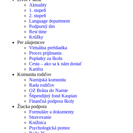
Aktuality
1. stupeň
2. stupeň
Language department
Podporný tím
Rest time
Krúžky
Pre záujemcov
Virtuálna prehliadka
Proces prijímania
Poplatky za školu
Cesta – ako sa k nám dostať
Kariéra
Komunita rodičov
Narnijská komunita
Rada rodičov
OZ Brána do Narnie
Štipendijný fond Kaspian
Finančná podpora školy
Žiacka podpora
Formuláre a dokumenty
Stravovanie
Knižnica
Psychologická pomoc