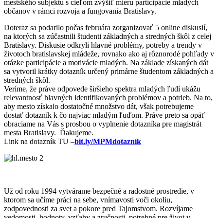
mestského subjektu s cieľom zvýšiť mieru participácie mladých
občanov v rámci rozvoja a fungovania Bratislavy.
Doteraz sa podarilo počas februára zorganizovať 5 online diskusií,
na ktorých sa zúčastnili študenti základných a stredných škôl z celej
Bratislavy. Diskusie odkryli hlavné problémy, potreby a trendy v
životoch bratislavskej mládeže, rovnako ako aj rôznorodé pohľady v
otázke participácie a motivácie mladých.
Na základe získaných dát
s
a
vytvoril krátky dotazník určený primárne študentom základných a
stredných škôl.
Veríme, že práve odpovede širšieho spektra mladých ľudí ukážu
relevantnosť hlavných identifikovaných problémov a potrieb. Na to,
aby
mesto
získal
o
dostatočné množstvo dát, však potrebujeme
dostať dotazník k čo najviac mladým ľuďom. Práve preto sa opäť
obraciame na Vá
s s
prosbou o
vyplnenie dotazníka pre magistrát
mesta Bratislavy.
Ďakujeme.
L
ink na dotazník
TU
–
bit.ly/MPMdotazník
Už od roku 1994 vytvárame bezpečné a radostné prostredie, v
ktorom sa učíme práci na sebe, vnímavosti voči okoliu,
zodpovednosti za svet a pokore pred Tajomstvom. Rozvíjame
vedomosti, hodnoty, vzťahy a zručnosti, potrebné pre život v