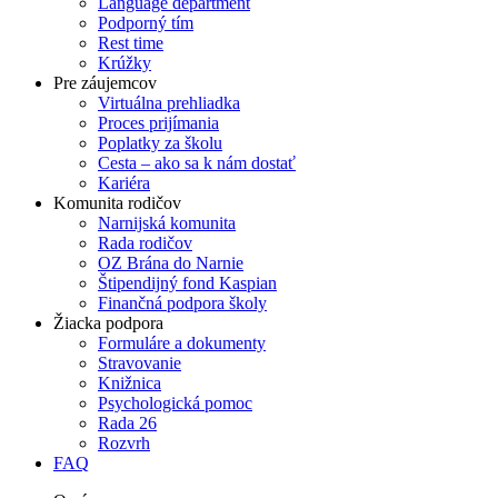
Language department
Podporný tím
Rest time
Krúžky
Pre záujemcov
Virtuálna prehliadka
Proces prijímania
Poplatky za školu
Cesta – ako sa k nám dostať
Kariéra
Komunita rodičov
Narnijská komunita
Rada rodičov
OZ Brána do Narnie
Štipendijný fond Kaspian
Finančná podpora školy
Žiacka podpora
Formuláre a dokumenty
Stravovanie
Knižnica
Psychologická pomoc
Rada 26
Rozvrh
FAQ