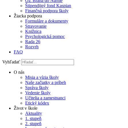
OZ Brána do Narnie
Štipendijný fond Kaspian
Finančná podpora školy
Žiacka podpora
Formuláre a dokumenty
Stravovanie
Knižnica
Psychologická pomoc
Rada 26
Rozvrh
FAQ
Vyhľadať
O nás
Misia a vízia školy
Naše začiatky a príbeh
Správa školy
Vedenie školy
Učitelia a zamestnanci
Etický kódex
Život v škole
Aktuality
1. stupeň
2. stupeň