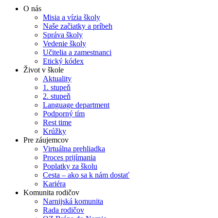
O nás
Misia a vízia školy
Naše začiatky a príbeh
Správa školy
Vedenie školy
Učitelia a zamestnanci
Etický kódex
Život v škole
Aktuality
1. stupeň
2. stupeň
Language department
Podporný tím
Rest time
Krúžky
Pre záujemcov
Virtuálna prehliadka
Proces prijímania
Poplatky za školu
Cesta – ako sa k nám dostať
Kariéra
Komunita rodičov
Narnijská komunita
Rada rodičov