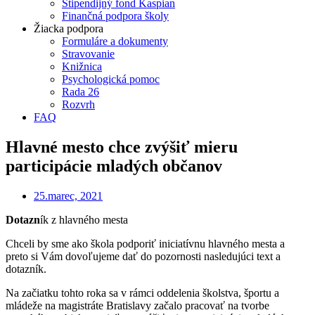
Štipendijný fond Kaspian
Finančná podpora školy
Žiacka podpora
Formuláre a dokumenty
Stravovanie
Knižnica
Psychologická pomoc
Rada 26
Rozvrh
FAQ
Hlavné mesto chce zvýšiť mieru
participácie mladých občanov
25.marec, 2021
Dotazn
ík z hlavného mesta
Chceli by sme ako škola podporiť iniciatívnu hlavného mesta
a
preto si Vám dovoľujeme dať do pozornosti nasledu
j
úci
text a
dotazník.
Na začiatku tohto roka sa v rámci oddelenia školstva, športu a
mládeže na magistráte Bratislavy
začalo pracovať na tvorbe