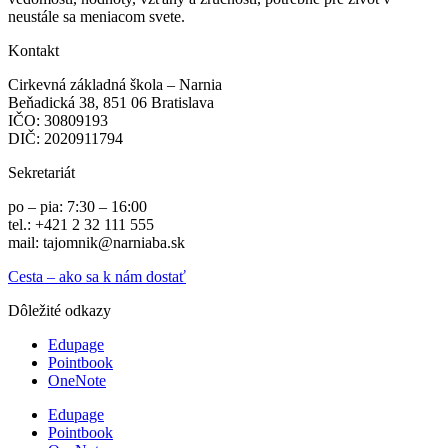
neustále sa meniacom svete.
Kontakt
Cirkevná základná škola – Narnia
Beňadická 38, 851 06 Bratislava
IČO: 30809193
DIČ: 2020911794
Sekretariát
po – pia: 7:30 – 16:00
tel.: +421 2 32 111 555
mail: tajomnik@narniaba.sk
Cesta – ako sa k nám dostať
Dôležité odkazy
Edupage
Pointbook
OneNote
Edupage
Pointbook