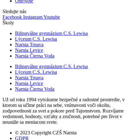
OneNote
Sledujte nás
Facebook
Instagram
Youtube
Školy
Bilingválne gymnázium C.S. Lewisa
Lýceum C.S. Lewisa
Narnia Trnava
Narnia Levice
Narnia Čierna Voda
Bilingválne gymnázium C.S. Lewisa
Lýceum C.S. Lewisa
Narnia Trnava
Narnia Levice
Narnia Čierna Voda
Už od roku 1994 vytvárame bezpečné a radostné prostredie, v
ktorom sa učíme práci na sebe, vnímavosti voči okoliu,
zodpovednosti za svet a pokore pred Tajomstvom. Rozvíjame
vedomosti, hodnoty, vzťahy a zručnosti, potrebné pre život v
neustále sa meniacom svete.
© 2023 Copyright CZŠ Narnia
GDPR