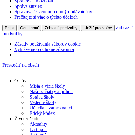
Spravovať možnosti
Správa služieb
Spravovať {vendor_count} dodávateľov
Prečítajte si viac o týchto účeloch
Zobraziť
Prijať
Odmietnuť
Zobraziť predvoľby
Uložiť predvoľby
predvoľby
Zásady používania súborov cookie
Vyhlásenie o ochrane súkromia
Preskočiť na obsah
O nás
Misia a vízia školy
Naše začiatky a príbeh
Správa školy
Vedenie školy
Učitelia a zamestnanci
Etický kódex
Život v škole
Aktuality
1. stupeň
2. stupeň