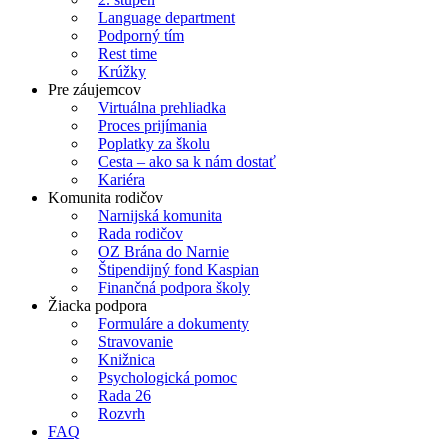
Language department
Podporný tím
Rest time
Krúžky
Pre záujemcov
Virtuálna prehliadka
Proces prijímania
Poplatky za školu
Cesta – ako sa k nám dostať
Kariéra
Komunita rodičov
Narnijská komunita
Rada rodičov
OZ Brána do Narnie
Štipendijný fond Kaspian
Finančná podpora školy
Žiacka podpora
Formuláre a dokumenty
Stravovanie
Knižnica
Psychologická pomoc
Rada 26
Rozvrh
FAQ