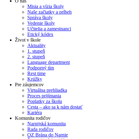
O nás
Misia a vízia školy
Naše začiatky a príbeh
Správa školy
Vedenie školy
Učitelia a zamestnanci
Etický kódex
Život v škole
Aktuality
1. stupeň
2. stupeň
Language department
Podporný tím
Rest time
Krúžky
Pre záujemcov
Virtuálna prehliadka
Proces prijímania
Poplatky za školu
Cesta – ako sa k nám dostať
Kariéra
Komunita rodičov
Narnijská komunita
Rada rodičov
OZ Brána do Narnie