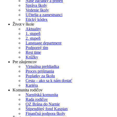
Naše začiatky a príbeh
Správa školy
Vedenie školy
Učitelia a zamestnanci
Etický kódex
Život v škole
Aktuality
1. stupeň
2. stupeň
Language department
Podporný tím
Rest time
Krúžky
Pre záujemcov
Virtuálna prehliadka
Proces prijímania
Poplatky za školu
Cesta – ako sa k nám dostať
Kariéra
Komunita rodičov
Narnijská komunita
Rada rodičov
OZ Brána do Narnie
Štipendijný fond Kaspian
Finančná podpora školy