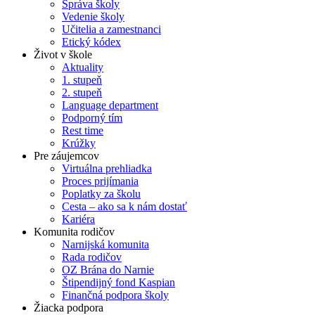
Správa školy
Vedenie školy
Učitelia a zamestnanci
Etický kódex
Život v škole
Aktuality
1. stupeň
2. stupeň
Language department
Podporný tím
Rest time
Krúžky
Pre záujemcov
Virtuálna prehliadka
Proces prijímania
Poplatky za školu
Cesta – ako sa k nám dostať
Kariéra
Komunita rodičov
Narnijská komunita
Rada rodičov
OZ Brána do Narnie
Štipendijný fond Kaspian
Finančná podpora školy
Žiacka podpora