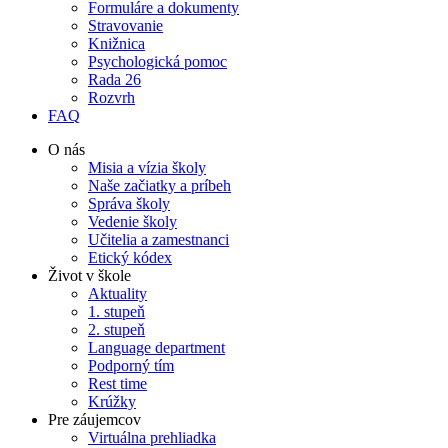
Formuláre a dokumenty
Stravovanie
Knižnica
Psychologická pomoc
Rada 26
Rozvrh
FAQ
O nás
Misia a vízia školy
Naše začiatky a príbeh
Správa školy
Vedenie školy
Učitelia a zamestnanci
Etický kódex
Život v škole
Aktuality
1. stupeň
2. stupeň
Language department
Podporný tím
Rest time
Krúžky
Pre záujemcov
Virtuálna prehliadka