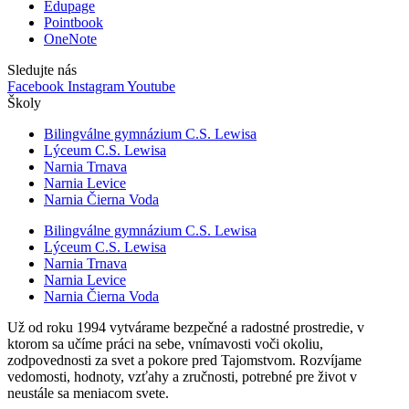
Edupage
Pointbook
OneNote
Sledujte nás
Facebook
Instagram
Youtube
Školy
Bilingválne gymnázium C.S. Lewisa
Lýceum C.S. Lewisa
Narnia Trnava
Narnia Levice
Narnia Čierna Voda
Bilingválne gymnázium C.S. Lewisa
Lýceum C.S. Lewisa
Narnia Trnava
Narnia Levice
Narnia Čierna Voda
Už od roku 1994 vytvárame bezpečné a radostné prostredie, v
ktorom sa učíme práci na sebe, vnímavosti voči okoliu,
zodpovednosti za svet a pokore pred Tajomstvom. Rozvíjame
vedomosti, hodnoty, vzťahy a zručnosti, potrebné pre život v
neustále sa meniacom svete.