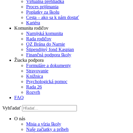
Virtuálna prehliadka
Proces prijímania
Poplatky za školu
Cesta – ako sa k nám dostať
Kariéra
Komunita rodičov
Narnijská komunita
Rada rodičov
OZ Brána do Narnie
Štipendijný fond Kaspian
Finančná podpora školy
Žiacka podpora
Formuláre a dokumenty
Stravovanie
Knižnica
Psychologická pomoc
Rada 26
Rozvrh
FAQ
Vyhľadať
O nás
Misia a vízia školy
Naše začiatky a príbeh