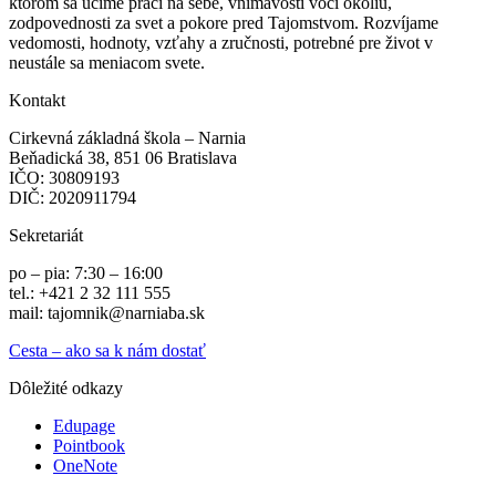
ktorom sa učíme práci na sebe, vnímavosti voči okoliu,
zodpovednosti za svet a pokore pred Tajomstvom. Rozvíjame
vedomosti, hodnoty, vzťahy a zručnosti, potrebné pre život v
neustále sa meniacom svete.
Kontakt
Cirkevná základná škola – Narnia
Beňadická 38, 851 06 Bratislava
IČO: 30809193
DIČ: 2020911794
Sekretariát
po – pia: 7:30 – 16:00
tel.: +421 2 32 111 555
mail: tajomnik@narniaba.sk
Cesta – ako sa k nám dostať
Dôležité odkazy
Edupage
Pointbook
OneNote