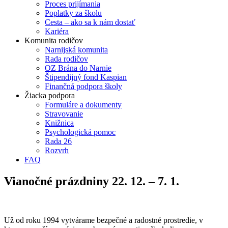
Proces prijímania
Poplatky za školu
Cesta – ako sa k nám dostať
Kariéra
Komunita rodičov
Narnijská komunita
Rada rodičov
OZ Brána do Narnie
Štipendijný fond Kaspian
Finančná podpora školy
Žiacka podpora
Formuláre a dokumenty
Stravovanie
Knižnica
Psychologická pomoc
Rada 26
Rozvrh
FAQ
Vianočné prázdniny 22. 12. – 7. 1.
Už od roku 1994 vytvárame bezpečné a radostné prostredie, v