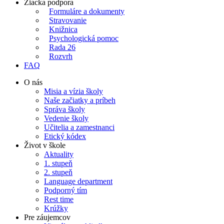
Žiacka podpora
Formuláre a dokumenty
Stravovanie
Knižnica
Psychologická pomoc
Rada 26
Rozvrh
FAQ
O nás
Misia a vízia školy
Naše začiatky a príbeh
Správa školy
Vedenie školy
Učitelia a zamestnanci
Etický kódex
Život v škole
Aktuality
1. stupeň
2. stupeň
Language department
Podporný tím
Rest time
Krúžky
Pre záujemcov