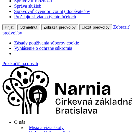
Spravovať možnosti
Správa služieb
Spravovať {vendor_count} dodávateľov
Prečítajte si viac o týchto účeloch
Zobraziť
Prijať
Odmietnuť
Zobraziť predvoľby
Uložiť predvoľby
predvoľby
Zásady používania súborov cookie
Vyhlásenie o ochrane súkromia
Preskočiť na obsah
O nás
Misia a vízia školy