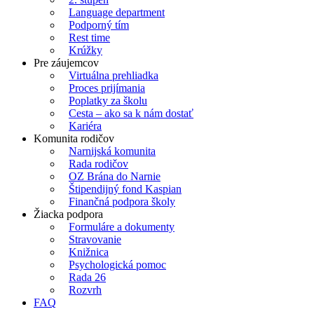
Language department
Podporný tím
Rest time
Krúžky
Pre záujemcov
Virtuálna prehliadka
Proces prijímania
Poplatky za školu
Cesta – ako sa k nám dostať
Kariéra
Komunita rodičov
Narnijská komunita
Rada rodičov
OZ Brána do Narnie
Štipendijný fond Kaspian
Finančná podpora školy
Žiacka podpora
Formuláre a dokumenty
Stravovanie
Knižnica
Psychologická pomoc
Rada 26
Rozvrh
FAQ