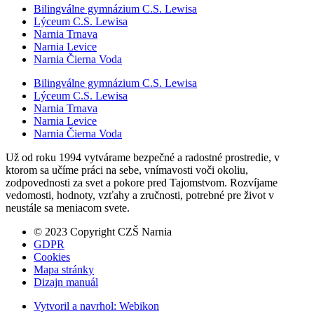
Bilingválne gymnázium C.S. Lewisa
Lýceum C.S. Lewisa
Narnia Trnava
Narnia Levice
Narnia Čierna Voda
Bilingválne gymnázium C.S. Lewisa
Lýceum C.S. Lewisa
Narnia Trnava
Narnia Levice
Narnia Čierna Voda
Už od roku 1994 vytvárame bezpečné a radostné prostredie, v
ktorom sa učíme práci na sebe, vnímavosti voči okoliu,
zodpovednosti za svet a pokore pred Tajomstvom. Rozvíjame
vedomosti, hodnoty, vzťahy a zručnosti, potrebné pre život v
neustále sa meniacom svete.
© 2023 Copyright CZŠ Narnia
GDPR
Cookies
Mapa stránky
Dizajn manuál
Vytvoril a navrhol:
Webikon