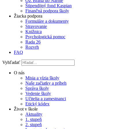
OZ Brána do Narnie
Štipendijný fond Kaspian
Finančná podpora školy
Žiacka podpora
Formuláre a dokumenty
Stravovanie
Knižnica
Psychologická pomoc
Rada 26
Rozvrh
FAQ
Vyhľadať
O nás
Misia a vízia školy
Naše začiatky a príbeh
Správa školy
Vedenie školy
Učitelia a zamestnanci
Etický kódex
Život v škole
Aktuality
1. stupeň
2. stupeň