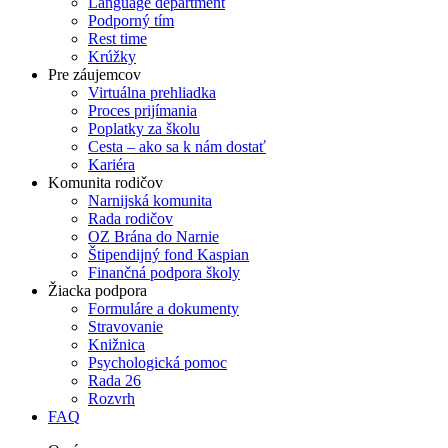
Language department
Podporný tím
Rest time
Krúžky
Pre záujemcov
Virtuálna prehliadka
Proces prijímania
Poplatky za školu
Cesta – ako sa k nám dostať
Kariéra
Komunita rodičov
Narnijská komunita
Rada rodičov
OZ Brána do Narnie
Štipendijný fond Kaspian
Finančná podpora školy
Žiacka podpora
Formuláre a dokumenty
Stravovanie
Knižnica
Psychologická pomoc
Rada 26
Rozvrh
FAQ