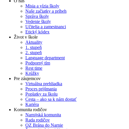
O nás
Misia a vízia školy
Naše začiatky a príbeh
Správa školy
Vedenie školy
Učitelia a zamestnanci
Etický kódex
Život v škole
Aktuality
1. stupeň
2. stupeň
Language department
Podporný tím
Rest time
Krúžky
Pre záujemcov
Virtuálna prehliadka
Proces prijímania
Poplatky za školu
Cesta – ako sa k nám dostať
Kariéra
Komunita rodičov
Narnijská komunita
Rada rodičov
OZ Brána do Narnie