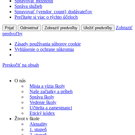
Spravovať možnosti
Správa služieb
Spravovať {vendor_count} dodávateľov
Prečítajte si viac o týchto účeloch
Zobraziť
Prijať
Odmietnuť
Zobraziť predvoľby
Uložiť predvoľby
predvoľby
Zásady používania súborov cookie
Vyhlásenie o ochrane súkromia
Preskočiť na obsah
O nás
Misia a vízia školy
Naše začiatky a príbeh
Správa školy
Vedenie školy
Učitelia a zamestnanci
Etický kódex
Život v škole
Aktuality
1. stupeň
2. stupeň