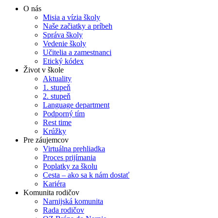
O nás
Misia a vízia školy
Naše začiatky a príbeh
Správa školy
Vedenie školy
Učitelia a zamestnanci
Etický kódex
Život v škole
Aktuality
1. stupeň
2. stupeň
Language department
Podporný tím
Rest time
Krúžky
Pre záujemcov
Virtuálna prehliadka
Proces prijímania
Poplatky za školu
Cesta – ako sa k nám dostať
Kariéra
Komunita rodičov
Narnijská komunita
Rada rodičov