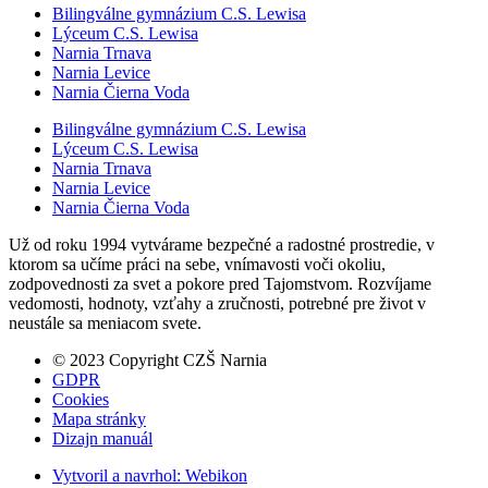
Bilingválne gymnázium C.S. Lewisa
Lýceum C.S. Lewisa
Narnia Trnava
Narnia Levice
Narnia Čierna Voda
Bilingválne gymnázium C.S. Lewisa
Lýceum C.S. Lewisa
Narnia Trnava
Narnia Levice
Narnia Čierna Voda
Už od roku 1994 vytvárame bezpečné a radostné prostredie, v
ktorom sa učíme práci na sebe, vnímavosti voči okoliu,
zodpovednosti za svet a pokore pred Tajomstvom. Rozvíjame
vedomosti, hodnoty, vzťahy a zručnosti, potrebné pre život v
neustále sa meniacom svete.
© 2023 Copyright CZŠ Narnia
GDPR
Cookies
Mapa stránky
Dizajn manuál
Vytvoril a navrhol:
Webikon