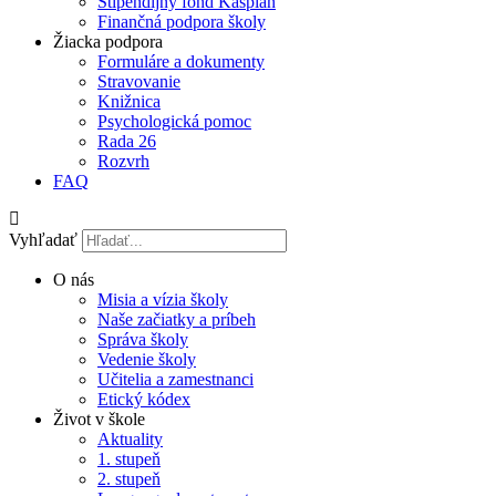
Štipendijný fond Kaspian
Finančná podpora školy
Žiacka podpora
Formuláre a dokumenty
Stravovanie
Knižnica
Psychologická pomoc
Rada 26
Rozvrh
FAQ
Vyhľadať
O nás
Misia a vízia školy
Naše začiatky a príbeh
Správa školy
Vedenie školy
Učitelia a zamestnanci
Etický kódex
Život v škole
Aktuality
1. stupeň
2. stupeň