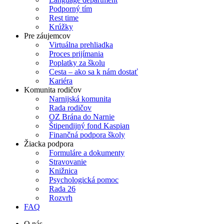
Podporný tím
Rest time
Krúžky
Pre záujemcov
Virtuálna prehliadka
Proces prijímania
Poplatky za školu
Cesta – ako sa k nám dostať
Kariéra
Komunita rodičov
Narnijská komunita
Rada rodičov
OZ Brána do Narnie
Štipendijný fond Kaspian
Finančná podpora školy
Žiacka podpora
Formuláre a dokumenty
Stravovanie
Knižnica
Psychologická pomoc
Rada 26
Rozvrh
FAQ
O nás