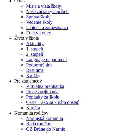
O nás
Misia a vízia školy
Naše začiatky a príbeh
Správa školy
Vedenie školy
Učitelia a zamestnanci
Etický kódex
Život v škole
Aktuality
1. stupeň
2. stupeň
Language department
Podporný tím
Rest time
Krúžky
Pre záujemcov
Virtuálna prehliadka
Proces prijímania
Poplatky za školu
Cesta – ako sa k nám dostať
Kariéra
Komunita rodičov
Narnijská komunita
Rada rodičov
OZ Brána do Narnie