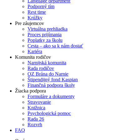
Language department
Podporný tím
Rest time
Krúžky
Pre záujemcov
Virtuálna prehliadka
Proces prijímania
Poplatky za školu
Cesta – ako sa k nám dostať
Kariéra
Komunita rodičov
Narnijská komunita
Rada rodičov
OZ Brána do Narnie
Štipendijný fond Kaspian
Finančná podpora školy
Žiacka podpora
Formuláre a dokumenty
Stravovanie
Knižnica
Psychologická pomoc
Rada 26
Rozvrh
FAQ