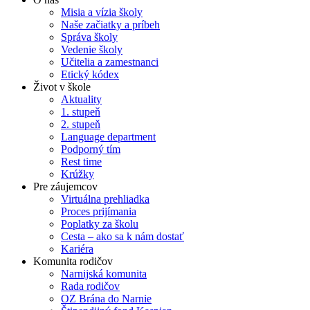
Misia a vízia školy
Naše začiatky a príbeh
Správa školy
Vedenie školy
Učitelia a zamestnanci
Etický kódex
Život v škole
Aktuality
1. stupeň
2. stupeň
Language department
Podporný tím
Rest time
Krúžky
Pre záujemcov
Virtuálna prehliadka
Proces prijímania
Poplatky za školu
Cesta – ako sa k nám dostať
Kariéra
Komunita rodičov
Narnijská komunita
Rada rodičov
OZ Brána do Narnie