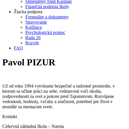
Štipendijný fond Kaspian
Finančná podpora školy
Žiacka podpora
Formuláre a dokumenty
Stravovanie
Knižnica
Psychologická pomoc
Rada 26
Rozvrh
FAQ
Pavol PIZUR
Už od roku 1994 vytvárame bezpečné a radostné prostredie, v
ktorom sa učíme práci na sebe, vnímavosti voči okoliu,
zodpovednosti za svet a pokore pred Tajomstvom. Rozvíjame
vedomosti, hodnoty, vzťahy a zručnosti, potrebné pre život v
neustále sa meniacom svete.
Kontakt
Cirkevná základná škola – Narnia