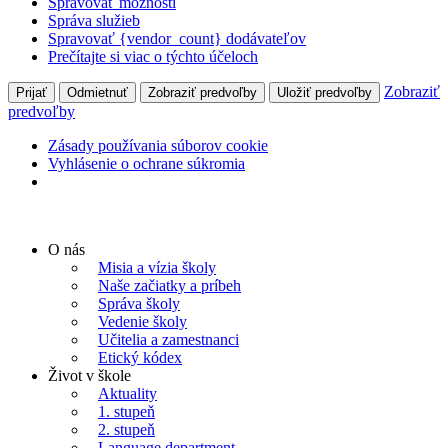
Spravovať možnosti
Správa služieb
Spravovať {vendor_count} dodávateľov
Prečítajte si viac o týchto účeloch
Zobraziť
Prijať
Odmietnuť
Zobraziť predvoľby
Uložiť predvoľby
predvoľby
Zásady používania súborov cookie
Vyhlásenie o ochrane súkromia
Preskočiť
na
O nás
obsah
Misia a vízia školy
Naše začiatky a príbeh
Správa školy
Vedenie školy
Učitelia a zamestnanci
Etický kódex
Život v škole
Aktuality
1. stupeň
2. stupeň
Language department