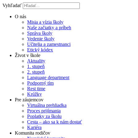
Vyhľadať
O nás
Misia a vízia školy
Naše začiatky a príbeh
Správa školy
Vedenie školy
Učitelia a zamestnanci
Etický kódex
Život v škole
Aktuality
1. stupeň
2. stupeň
Language department
Podporný tím
Rest time
Krúžky
Pre záujemcov
Virtuálna prehliadka
Proces prijímania
Poplatky za školu
Cesta – ako sa k nám dostať
Kariéra
Komunita rodičov