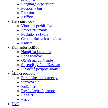
Language department
Podporný tím
Rest time
Krúžky
Pre záujemcov
Virtuálna prehliadka
Proces prijímania
Poplatky za školu
Cesta – ako sa k nám dostať
Kariéra
Komunita rodičov
Narnijská komunita
Rada rodičov
OZ Brána do Narnie
Štipendijný fond Kaspian
Finančná podpora školy
Žiacka podpora
Formuláre a dokumenty
Stravovanie
Knižnica
Psychologická pomoc
Rada 26
Rozvrh
FAQ