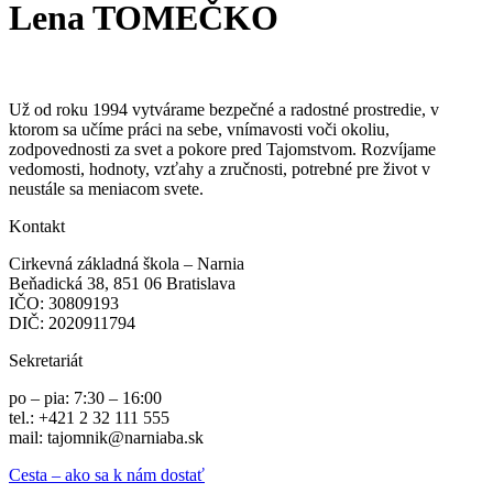
Lena TOMEČKO
Už od roku 1994 vytvárame bezpečné a radostné prostredie, v
ktorom sa učíme práci na sebe, vnímavosti voči okoliu,
zodpovednosti za svet a pokore pred Tajomstvom. Rozvíjame
vedomosti, hodnoty, vzťahy a zručnosti, potrebné pre život v
neustále sa meniacom svete.
Kontakt
Cirkevná základná škola – Narnia
Beňadická 38, 851 06 Bratislava
IČO: 30809193
DIČ: 2020911794
Sekretariát
po – pia: 7:30 – 16:00
tel.: +421 2 32 111 555
mail: tajomnik@narniaba.sk
Cesta – ako sa k nám dostať