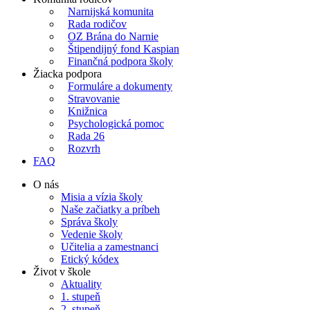
Narnijská komunita
Rada rodičov
OZ Brána do Narnie
Štipendijný fond Kaspian
Finančná podpora školy
Žiacka podpora
Formuláre a dokumenty
Stravovanie
Knižnica
Psychologická pomoc
Rada 26
Rozvrh
FAQ
O nás
Misia a vízia školy
Naše začiatky a príbeh
Správa školy
Vedenie školy
Učitelia a zamestnanci
Etický kódex
Život v škole
Aktuality
1. stupeň
2. stupeň