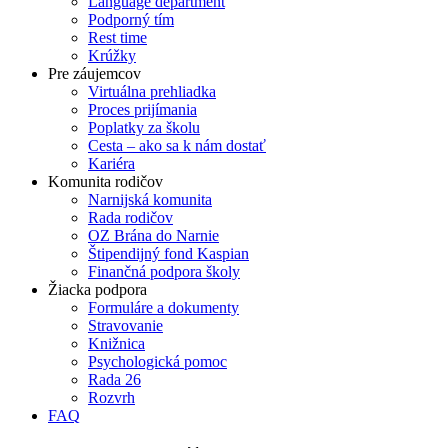
Language department
Podporný tím
Rest time
Krúžky
Pre záujemcov
Virtuálna prehliadka
Proces prijímania
Poplatky za školu
Cesta – ako sa k nám dostať
Kariéra
Komunita rodičov
Narnijská komunita
Rada rodičov
OZ Brána do Narnie
Štipendijný fond Kaspian
Finančná podpora školy
Žiacka podpora
Formuláre a dokumenty
Stravovanie
Knižnica
Psychologická pomoc
Rada 26
Rozvrh
FAQ