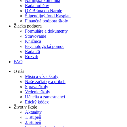
Narnijská komunita
Rada rodičov
OZ Brána do Narnie
Štipendijný fond Kaspian
Finančná podpora školy
Žiacka podpora
Formuláre a dokumenty
Stravovanie
Knižnica
Psychologická pomoc
Rada 26
Rozvrh
FAQ
O nás
Misia a vízia školy
Naše začiatky a príbeh
Správa školy
Vedenie školy
Učitelia a zamestnanci
Etický kódex
Život v škole
Aktuality
1. stupeň
2. stupeň