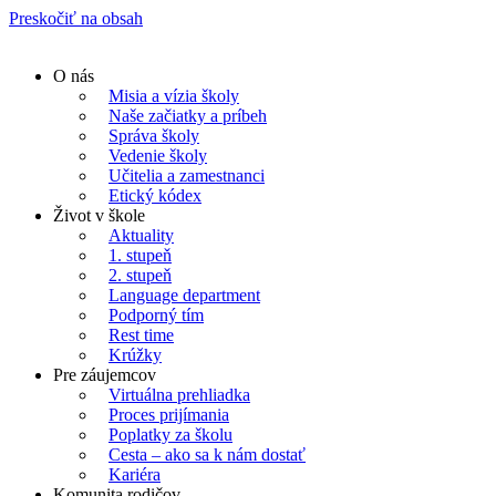
Preskočiť na obsah
O nás
Misia a vízia školy
Naše začiatky a príbeh
Správa školy
Vedenie školy
Učitelia a zamestnanci
Etický kódex
Život v škole
Aktuality
1. stupeň
2. stupeň
Language department
Podporný tím
Rest time
Krúžky
Pre záujemcov
Virtuálna prehliadka
Proces prijímania
Poplatky za školu
Cesta – ako sa k nám dostať
Kariéra
Komunita rodičov