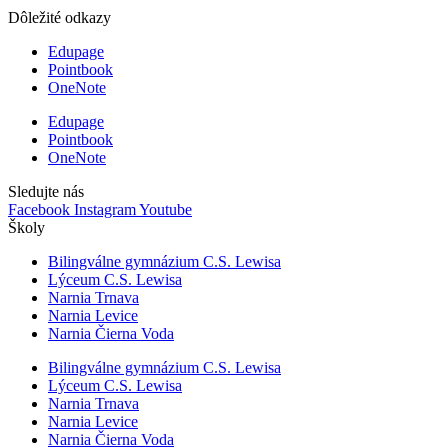
Dôležité odkazy
Edupage
Pointbook
OneNote
Edupage
Pointbook
OneNote
Sledujte nás
Facebook
Instagram
Youtube
Školy
Bilingválne gymnázium C.S. Lewisa
Lýceum C.S. Lewisa
Narnia Trnava
Narnia Levice
Narnia Čierna Voda
Bilingválne gymnázium C.S. Lewisa
Lýceum C.S. Lewisa
Narnia Trnava
Narnia Levice
Narnia Čierna Voda