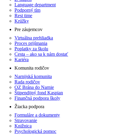
Language department
Podporný tím
Rest time
Krúžky
Pre záujemcov
Virtuálna prehliadka
Proces prijímania
Poplatky za školu
Cesta – ako sa k nám dostať
Kariéra
Komunita rodičov
Narnijská komunita
Rada rodičov
OZ Brána do Narnie
Štipendijný fond Kaspian
Finančná podpora školy
Žiacka podpora
Formuláre a dokumenty
Stravovanie
Knižnica
Psychologická pomoc