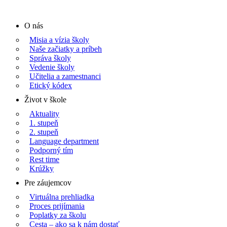
Preskočiť
na
O nás
obsah
Misia a vízia školy
Naše začiatky a príbeh
Správa školy
Vedenie školy
Učitelia a zamestnanci
Etický kódex
Život v škole
Aktuality
1. stupeň
2. stupeň
Language department
Podporný tím
Rest time
Krúžky
Pre záujemcov
Virtuálna prehliadka
Proces prijímania
Poplatky za školu
Cesta – ako sa k nám dostať