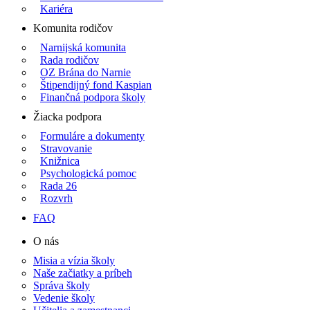
Kariéra
Komunita rodičov
Narnijská komunita
Rada rodičov
OZ Brána do Narnie
Štipendijný fond Kaspian
Finančná podpora školy
Žiacka podpora
Formuláre a dokumenty
Stravovanie
Knižnica
Psychologická pomoc
Rada 26
Rozvrh
FAQ
O nás
Misia a vízia školy
Naše začiatky a príbeh
Správa školy
Vedenie školy