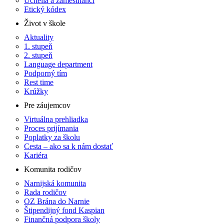
Učitelia a zamestnanci
Etický kódex
Život v škole
Aktuality
1. stupeň
2. stupeň
Language department
Podporný tím
Rest time
Krúžky
Pre záujemcov
Virtuálna prehliadka
Proces prijímania
Poplatky za školu
Cesta – ako sa k nám dostať
Kariéra
Komunita rodičov
Narnijská komunita
Rada rodičov
OZ Brána do Narnie
Štipendijný fond Kaspian
Finančná podpora školy