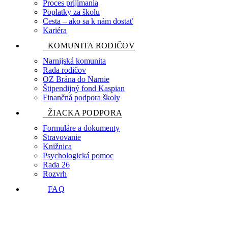
Proces prijímania
Poplatky za školu
Cesta – ako sa k nám dostať
Kariéra
KOMUNITA RODIČOV
Narnijská komunita
Rada rodičov
OZ Brána do Narnie
Štipendijný fond Kaspian
Finančná podpora školy
ŽIACKA PODPORA
Formuláre a dokumenty
Stravovanie
Knižnica
Psychologická pomoc
Rada 26
Rozvrh
FAQ