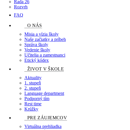
Rada 26
Rozvrh
FAQ
O NÁS
Misia a vízia školy
Naše začiatky a príbeh
Správa školy
Vedenie školy
Učitelia a zamestnanci
Etický kódex
ŽIVOT V ŠKOLE
Aktuality
1. stupeň
2. stupeň
Language department
Podporný tím
Rest time
Krúžky
PRE ZÁUJEMCOV
Virtuálna prehliadka