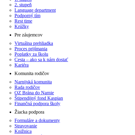
2. stupeň
Language department
Podporný tím
Rest time
Krúžky
Pre záujemcov
Virtuálna prehliadka
Proces prijímania
Poplatky za školu
Cesta – ako sa k nám dostať
Kariéra
Komunita rodičov
Narnijská komunita
Rada rodičov
OZ Brána do Narnie
Štipendijný fond Kaspian
Finančná podpora školy
Žiacka podpora
Formuláre a dokumenty
Stravovanie
Knižnica