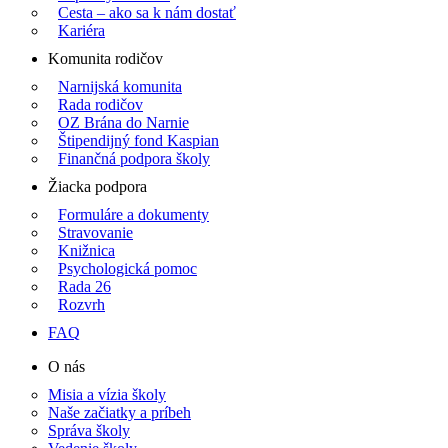
Cesta – ako sa k nám dostať
Kariéra
Komunita rodičov
Narnijská komunita
Rada rodičov
OZ Brána do Narnie
Štipendijný fond Kaspian
Finančná podpora školy
Žiacka podpora
Formuláre a dokumenty
Stravovanie
Knižnica
Psychologická pomoc
Rada 26
Rozvrh
FAQ
O nás
Misia a vízia školy
Naše začiatky a príbeh
Správa školy