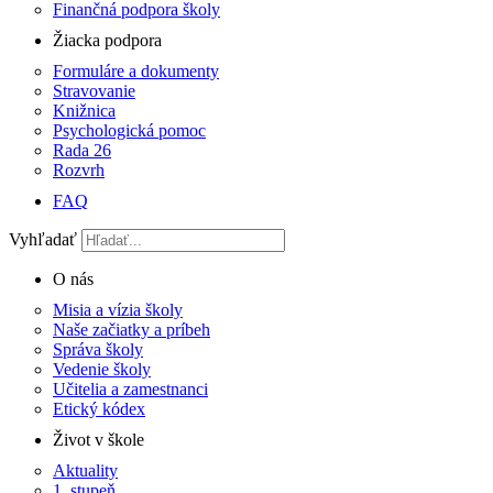
Finančná podpora školy
Žiacka podpora
Formuláre a dokumenty
Stravovanie
Knižnica
Psychologická pomoc
Rada 26
Rozvrh
FAQ
Vyhľadať
O nás
Misia a vízia školy
Naše začiatky a príbeh
Správa školy
Vedenie školy
Učitelia a zamestnanci
Etický kódex
Život v škole
Aktuality
1. stupeň