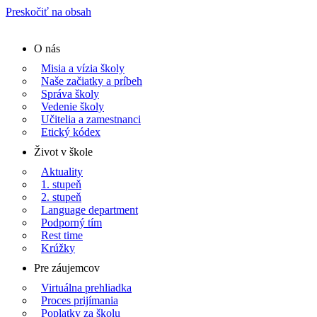
Preskočiť na obsah
O nás
Misia a vízia školy
Naše začiatky a príbeh
Správa školy
Vedenie školy
Učitelia a zamestnanci
Etický kódex
Život v škole
Aktuality
1. stupeň
2. stupeň
Language department
Podporný tím
Rest time
Krúžky
Pre záujemcov
Virtuálna prehliadka
Proces prijímania
Poplatky za školu