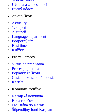
Vedenie školy
Učitelia a zamestnanci
Etický kódex
Život v škole
Aktuality
1. stupeň
2. stupeň
Language department
Podporný tím
Rest time
Krúžky
Pre záujemcov
Virtuálna prehliadka
Proces prijímania
Poplatky za školu
Cesta – ako sa k nám dostať
Kariéra
Komunita rodičov
Narnijská komunita
Rada rodičov
OZ Brána do Narnie
Štipendijný fond Kaspian