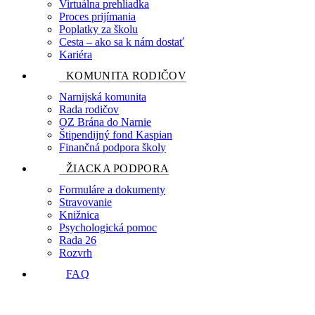
Virtuálna prehliadka
Proces prijímania
Poplatky za školu
Cesta – ako sa k nám dostať
Kariéra
KOMUNITA RODIČOV
Narnijská komunita
Rada rodičov
OZ Brána do Narnie
Štipendijný fond Kaspian
Finančná podpora školy
ŽIACKA PODPORA
Formuláre a dokumenty
Stravovanie
Knižnica
Psychologická pomoc
Rada 26
Rozvrh
FAQ