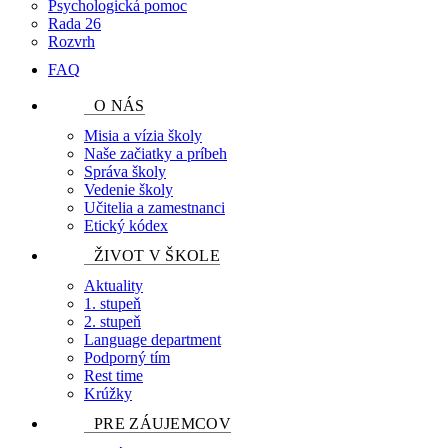
Psychologická pomoc
Rada 26
Rozvrh
FAQ
O NÁS
Misia a vízia školy
Naše začiatky a príbeh
Správa školy
Vedenie školy
Učitelia a zamestnanci
Etický kódex
ŽIVOT V ŠKOLE
Aktuality
1. stupeň
2. stupeň
Language department
Podporný tím
Rest time
Krúžky
PRE ZÁUJEMCOV