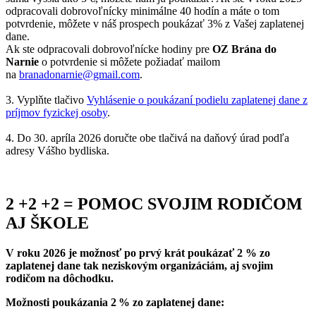
odpracovali dobrovoľnícky minimálne 40 hodín a máte o tom
potvrdenie, môžete v náš prospech poukázať 3% z Vašej zaplatenej
dane.
Ak ste odpracovali dobrovoľnícke hodiny pre
OZ Brána do
Narnie
o potvrdenie si môžete požiadať mailom
na
branadonarnie@gmail.com
.
3. Vyplňte tlačivo
Vyhlásenie o poukázaní podielu zaplatenej dane z
príjmov fyzickej osoby
.
4. Do 30. apríla 2026 doručte obe tlačivá na daňový úrad podľa
adresy Vášho bydliska.
2 +2 +2 = POMOC SVOJIM RODIČOM
AJ ŠKOLE
V roku 2026 je možnosť po prvý krát poukázať 2 % zo
zaplatenej dane tak neziskovým organizáciám, aj svojim
rodičom na dôchodku.
Možnosti poukázania 2
% zo zaplatenej dane: