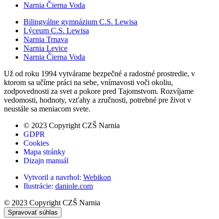
Narnia Čierna Voda
Bilingválne gymnázium C.S. Lewisa
Lýceum C.S. Lewisa
Narnia Trnava
Narnia Levice
Narnia Čierna Voda
Už od roku 1994 vytvárame bezpečné a radostné prostredie, v
ktorom sa učíme práci na sebe, vnímavosti voči okoliu,
zodpovednosti za svet a pokore pred Tajomstvom. Rozvíjame
vedomosti, hodnoty, vzťahy a zručnosti, potrebné pre život v
neustále sa meniacom svete.
© 2023 Copyright CZŠ Narnia
GDPR
Cookies
Mapa stránky
Dizajn manuál
Vytvoril a navrhol:
Webikon
Ilustrácie:
daniole.com
© 2023 Copyright CZŠ Narnia
Spravovať súhlas