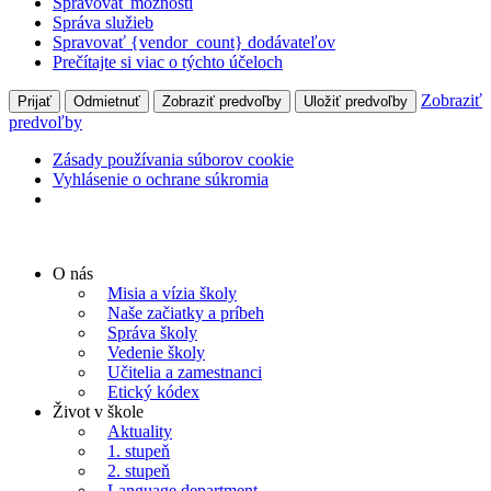
Spravovať možnosti
Správa služieb
Spravovať {vendor_count} dodávateľov
Prečítajte si viac o týchto účeloch
Zobraziť
Prijať
Odmietnuť
Zobraziť predvoľby
Uložiť predvoľby
predvoľby
Zásady používania súborov cookie
Vyhlásenie o ochrane súkromia
Preskočiť
na
O nás
obsah
Misia a vízia školy
Naše začiatky a príbeh
Správa školy
Vedenie školy
Učitelia a zamestnanci
Etický kódex
Život v škole
Aktuality
1. stupeň
2. stupeň
Language department