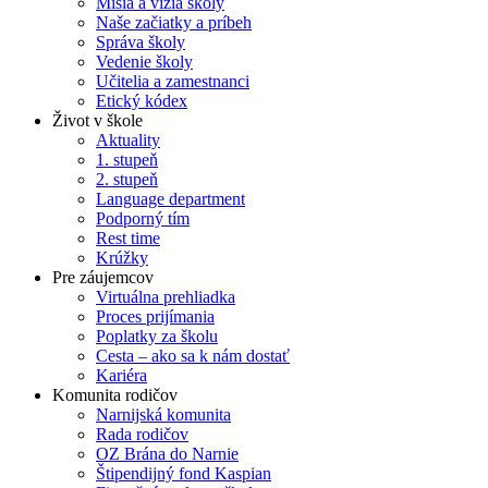
Misia a vízia školy
Naše začiatky a príbeh
Správa školy
Vedenie školy
Učitelia a zamestnanci
Etický kódex
Život v škole
Aktuality
1. stupeň
2. stupeň
Language department
Podporný tím
Rest time
Krúžky
Pre záujemcov
Virtuálna prehliadka
Proces prijímania
Poplatky za školu
Cesta – ako sa k nám dostať
Kariéra
Komunita rodičov
Narnijská komunita
Rada rodičov
OZ Brána do Narnie
Štipendijný fond Kaspian