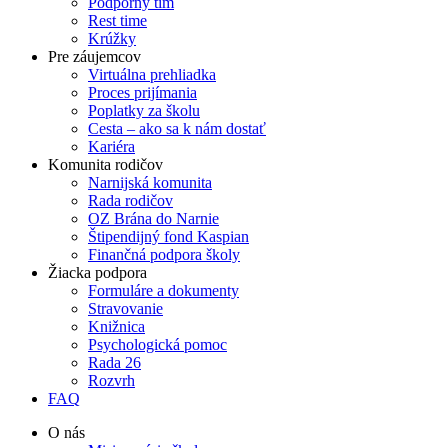
Podporný tím
Rest time
Krúžky
Pre záujemcov
Virtuálna prehliadka
Proces prijímania
Poplatky za školu
Cesta – ako sa k nám dostať
Kariéra
Komunita rodičov
Narnijská komunita
Rada rodičov
OZ Brána do Narnie
Štipendijný fond Kaspian
Finančná podpora školy
Žiacka podpora
Formuláre a dokumenty
Stravovanie
Knižnica
Psychologická pomoc
Rada 26
Rozvrh
FAQ
O nás