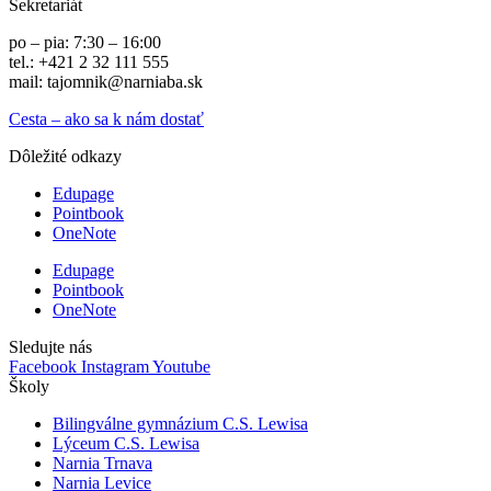
Sekretariát
po – pia: 7:30 – 16:00
tel.: +421 2 32 111 555
mail: tajomnik@narniaba.sk
Cesta – ako sa k nám dostať
Dôležité odkazy
Edupage
Pointbook
OneNote
Edupage
Pointbook
OneNote
Sledujte nás
Facebook
Instagram
Youtube
Školy
Bilingválne gymnázium C.S. Lewisa
Lýceum C.S. Lewisa
Narnia Trnava
Narnia Levice