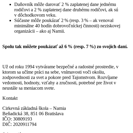
Daňovník môže darovať 2 % zaplatenej dane jednému
rodičovi a 2 % zaplatenej dane druhému rodičovi, ak sú
v dôchodkovom veku.
Súčasne môže poukázať 2 % (resp. 3 % – ak venoval
minimálne 40 hodín dobrovoľníckej činnosti) neziskovej
organizácii – ako aj Narnii.
Spolu tak môžete poukázať až 6
% (resp. 7
%) zo svojich daní.
Už od roku 1994 vytvárame bezpečné a radostné prostredie, v
ktorom sa učíme práci na sebe, vnímavosti voči okoliu,
zodpovednosti za svet a pokore pred Tajomstvom. Rozvíjame
vedomosti, hodnoty, vzťahy a zručnosti, potrebné pre život v
neustále sa meniacom svete.
Kontakt
Cirkevná základná škola – Narnia
Beňadická 38, 851 06 Bratislava
IČO: 30809193
DIČ: 2020911794