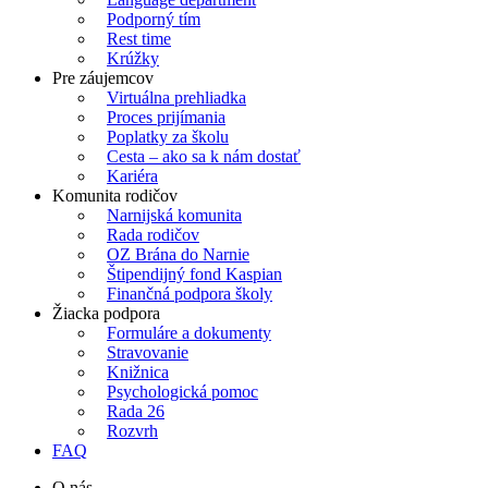
Podporný tím
Rest time
Krúžky
Pre záujemcov
Virtuálna prehliadka
Proces prijímania
Poplatky za školu
Cesta – ako sa k nám dostať
Kariéra
Komunita rodičov
Narnijská komunita
Rada rodičov
OZ Brána do Narnie
Štipendijný fond Kaspian
Finančná podpora školy
Žiacka podpora
Formuláre a dokumenty
Stravovanie
Knižnica
Psychologická pomoc
Rada 26
Rozvrh
FAQ
O nás