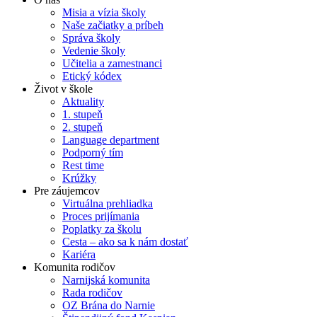
Misia a vízia školy
Naše začiatky a príbeh
Správa školy
Vedenie školy
Učitelia a zamestnanci
Etický kódex
Život v škole
Aktuality
1. stupeň
2. stupeň
Language department
Podporný tím
Rest time
Krúžky
Pre záujemcov
Virtuálna prehliadka
Proces prijímania
Poplatky za školu
Cesta – ako sa k nám dostať
Kariéra
Komunita rodičov
Narnijská komunita
Rada rodičov
OZ Brána do Narnie