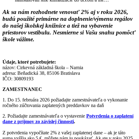
Ak sa nám rozhodnete venovať 2% aj v roku 2026,
budú použité primárne na doplnenie/výmenu regálov
do našej školskej knižnice a tiež na vybavenie
priestorov vestibulu.
Nesmierne si Vašu snahu pomôcť
škole vážime.
Údaje, ktoré potrebujete:
názov: Cirkevná základná škola – Narnia
adresa: Beňadická 38, 85106 Bratislava
IČO: 30809193
ZAMESTNANEC
1. Do 15. februára 2026 požiadajte zamestnávateľa o vykonanie
ročného zúčtovania zaplatených preddavkov na daň
2. Požiadajte zamestnávateľa o vystavenie
Potvrdenia o zaplatení
dane z príjmov zo závislej činnosti
.
Z potvrdenia vypočítate 2% z vašej zaplatenej dane – ak je táto
suma vyššia ako 5 €, môžete nám ju poukázať. Ak ste v roku 2025