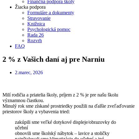
Finančná podpora školy
Žiacka podpora
Formuláre a dokumenty
Stravovanie
Knižnica
Psychologická pomoc
Rada 26
Rozvrh
FAQ
2 % z Vašich daní aj pre Narniu
2.marec, 2026
Milí rodičia a priatelia školy, príjem z 2 % je pre našu školu
významnou čiastkou.
Minulý rok sme získané prostriedky použili na ďalšie zveľaďovanie
priestorov školy a vybavenia tried:
zakúpili sme veľké dotykové displeje/obrazovky do
učební
obnovili sme školský nábytok – lavice a stoličky
nainštalovali sme klimatizácie do učební a iné…