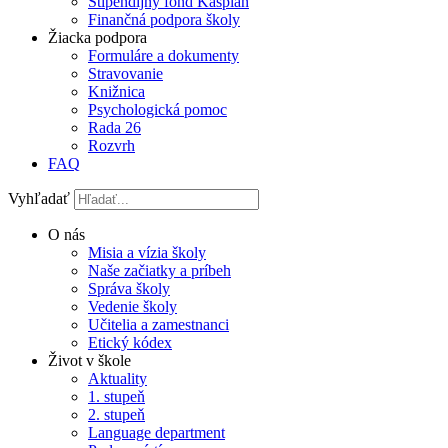
Štipendijný fond Kaspian
Finančná podpora školy
Žiacka podpora
Formuláre a dokumenty
Stravovanie
Knižnica
Psychologická pomoc
Rada 26
Rozvrh
FAQ
Vyhľadať
O nás
Misia a vízia školy
Naše začiatky a príbeh
Správa školy
Vedenie školy
Učitelia a zamestnanci
Etický kódex
Život v škole
Aktuality
1. stupeň
2. stupeň
Language department